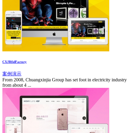
CXJRfidFactory
案例演示
From 2008, Chuangxinjia Group has set foot in electricity industry
from about 4 ...