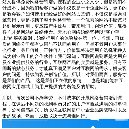
站又提供免费网络营销培训课程的企业少之又少，但是我们不
计成本，因为我们帮客户做的不仅仅是一个企业网站，更多的
是教会客户如何使用已经做好的网站去营销，不仅仅是搜索引
擎营销，更是揽括了整个网络营销。一个优秀的网站不应该只
起到展示作用，更应该产生效益，带来利润，创造价值，赢得
客户才是网站的最终使命。天地心网络始终坚持以“客户至
上”的服务原则，始终把用户的体验放在第一位，当然，再优
质的网络公司都有认同与不认同的用户，但是不管用户从事什
么行业、身居何处、正往何方，价值观将决定用户选择哪种人
成为创业路上的合作伙伴！我们深知，互联网说到底是为用户
及企业提供服务的行业，互联网产品的实质就是服务。只有不
间断的贴心服务，才能真正满足客户对互联网的需求，解决客
户的问题，持续为客户创造价值。所以，对我们而言，服务才
是我们的产品。 这是我们正在做的事情——也是我们能在互
联网应用领域上为用户提供的力所能及的帮助。
所以，每次公司不辞辛劳、不计成本的开展网络营销培训课
程，在课后不间断的收到学员良好的用户体验及满满的订单询
盘，公司倍感高兴，所以说互联网是中小企业品牌战略可以反
击的战场。然而，成败取决于您与谁同行。