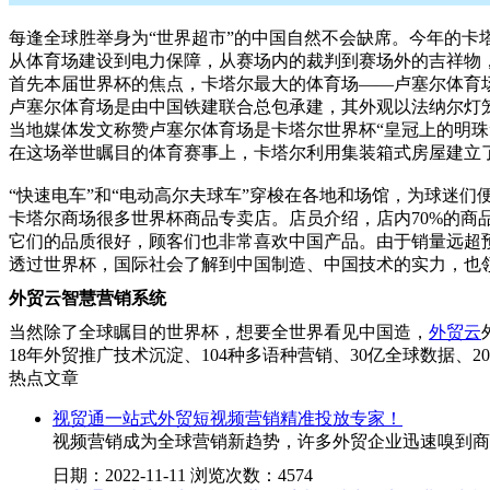
每逢全球胜举身为“世界超市”的中国自然不会缺席。今年的卡塔
从体育场建设到电力保障，从赛场内的裁判到赛场外的吉祥物，从
首先本届世界杯的焦点，卡塔尔最大的体育场——卢塞尔体育
卢塞尔体育场是由中国铁建联合总包承建，其外观以法纳尔灯
当地媒体发文称赞卢塞尔体育场是卡塔尔世界杯“皇冠上的明
在这场举世瞩目的体育赛事上，卡塔尔利用集装箱式房屋建立了
“快速电车”和“电动高尔夫球车”穿梭在各地和场馆，为球迷们便捷出
卡塔尔商场很多世界杯商品专卖店。店员介绍，店内70%的商
它们的品质很好，顾客们也非常喜欢中国产品。由于销量远超
透过世界杯，国际社会了解到中国制造、中国技术的实力，也领
外贸云智慧营销系统
当然除了全球瞩目的世界杯，想要全世界看见中国造，
外贸云
18年外贸推广技术沉淀、104种多语种营销、30亿全球数据、
热点文章
视贸通一站式外贸短视频营销精准投放专家！
视频营销成为全球营销新趋势，许多外贸企业迅速嗅到商
日期：2022-11-11 浏览次数：4574