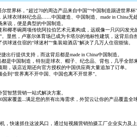
尔世界杯，“超过70的周边产品来自中国”“中国制造踢进世界杯
球衣球杯纪念品……中国建造、中国制造、made in Chin
场来说，便是典型的中国制造。
笼和椰枣碗两项传统阿拉伯艺术元素构成，远观像一只闪闪发光的
珠”。显然，卢塞尔体育场已成为卡塔尔的地标性建筑，这背后自
供球迷住宿的“球迷村”“集装箱酒店”解决了几万人住宿烦恼。
行提供支持，而这背后都是made in China中国制造。
品都是中国制造，特别是球衣、帽子、纪念品、背包，几乎全部
预期，该店近期还向官方授权的中国供应商大量追加了订单。
会到“世界离不开中国、中国也离不开世界”。
外贸智慧营销一站式解决方案。
200国家覆盖...满足您的所有出海需求，外贸云让你的产品覆盖
机，快速抓住这波风口，通过短视频营销拍摄工厂企业实力及上