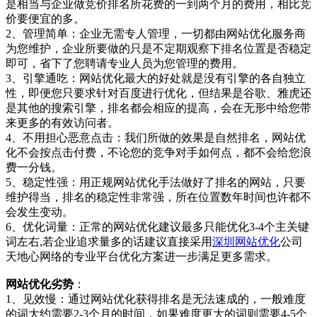
是相当与企业做竞价排名所花费的一到两个月的费用，相比竞
价要便宜的多。
2、管理简单：企业无需专人管理，一切都由网站优化服务商
为您维护，企业所要做的只是不定期观察下排名位置是否稳定
即可，省下了您聘请专业人员为您管理的费用。
3、引擎通吃：网站优化最大的好处就是没有引擎的各自独立
性，即便您只要求针对百度进行优化，但结果是谷歌、雅虎还
是其他的搜索引擎，排名都会相应的提高，会在无形中给您带
来更多的有效访问者。
4、不用担心恶意点击：我们所做的效果是自然排名，网站优
化不会按点击付费，不论您的竞争对手如何点，都不会给您浪
费一分钱。
5、稳定性强：用正规网站优化手法做好了排名的网站，只要
维护得当，排名的稳定性非常强，所在位置数年时间也许都不
会发生变动。
6、优化词量：正常的网站优化建议最多只能优化3-4个主关键
词左右,若企业追求量多的话建议直接采用
深圳网站优化
公司
天地心网络的专业平台优化方案进一步满足更多需求。
网站优化劣势
：
1、见效慢：通过网站优化获得排名是无法速成的，一般难度
的词大约需要2-3个月的时间，如果难度更大的词则需要4-5个