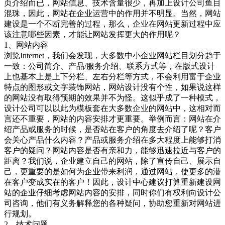
页介绍而已，网站信息、技术含量很少，再加上设计公司鱼目
混珠，因此，网站在企业运营中的作用并不明显。当然，网站
建设是一个不断完善的过程，那么，企业在网站更新过程中应
该注意哪些因素，才能让网站发挥更大的作用呢？
1、网站内容
浏览Internet，我们会发现，大多数中小企业网站栏目划分趋于
一致：公司简介、产品/服务介绍、联系方式等，在版式设计
上也基本上是上下分栏、左右分栏等方式，不会利用富于企业
特点的图形或文字装饰网站，网站设计没有个性，如果说这样
的网站没有取得预期的效果并不为怪。这似乎成了一种模式，
设计公司可以以此为模板套在大多数企业的网站中，这相对而
言还不重要，网站的内容安排才更重要。举例而言：网站在介
绍产品或服务的时候，是否站在客户的角度去介绍了呢？客户
会关心产品什么内容？产品或服务介绍在多大程度上能够打消
客户的疑问？网站内容是否有亲和力，能够迅速拉近与客户的
距离？我们说，企业建立自己的网站，除了宣传自己、展示自
己，更重要的是如何为企业带来利润，通过网站，使更多的潜
在客户变成实在的客户！因此，设计中心建议打算重新建设网
站的企业仔细考虑网站内容的安排，同时你们有权利向设计公
司咨询，他们有义务解释您的各种疑问，协助您重新对网站进
行规划。
2、技术问题