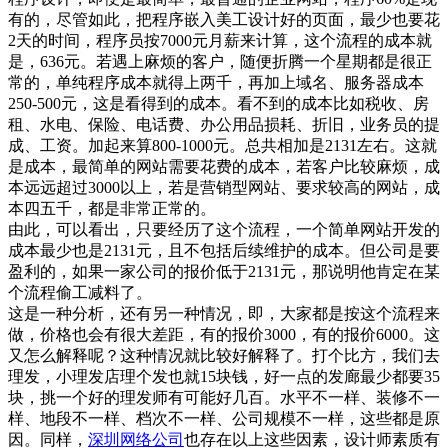
有的，尽管如此，把程序嵌入美工设计好的页面，最少也要花
2天的时间，程序员按7000元月薪来计算，这个流程的成本就
是，636元。若遇上麻烦的客户，随便折腾一个星期都是很正
常的，单纯程序成本就得上两千，再加上域名、服务器成本
250-500元，这是看得到的成本。看不到的成本比如税收、房
租、水电、保险、电话费、办公用品损耗、折旧，业务员的提
成、工资。加起来算800-1000元。总共相加是2131左右。这就
是成本，最简单的网站需要花费的成本，若客户比较麻烦，成
本远远超过3000以上，若是营销型网站、要求较高的网站，成
本四五千，都是非常正常的。
由此，可以看出，只要经历了这个流程，一个简单网站开发的
成本最少也是2131元，且不包括后续维护的成本。但公司是要
盈利的，如果一家公司的报价低于2131元，那说明他肯定在某
个流程偷工减料了。
这是一种分析，还有另一种情况，即，大家都是按这个流程来
做，价格也会有很大差距，有的报价3000，有的报价6000。这
又怎么解释呢？这种情况就比较好解释了。打个比方，我们去
理发，小理发店理个发也就15块钱，好一点的发廊最少都要35
块，挑一个好的理发师有可能好几百。水平不一样、装修不一
样、地段不一样、档次不一样、公司规模不一样，这些都是原
因。同样，
深圳网络公司
也存在以上这些因素，设计师素质有