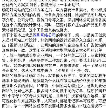
份优秀的方案策划书，都能抵得上一本企划书。
确定好网站的定位和方案之后，双方都要准备素材。企业根据
网站方案涉及到的内容，准备自身的材料，比如产品图片与文
字介绍、公司介绍、宣传口号等文案。深圳网络公司就准备实
现这个方案的设计素材，同时，还要对客户提供的产品图片等
素材进行处理。这个工作量其实也挺大。
接下来基本上就是
深圳网络公司
的事情了，第一步是美工创意
人员对网站进行设计，好的网站的设计还要导入企业的VI系
统（视觉识别系统）。让网站的形象与企业在其它广告领域的
形象保持一致。这里咱不说那种大型网站或者大公司的订单
了，就一般的成长型企业网站，一个好的美工设计，从素材收
集，图片处理，动画制作等工作加起来，估计要花上1到2个工
作日。如果碰到比较挑剔的客户，再修修改改，耗一个星期都
是正常的。这从人力成本来说，1个星期可不是小数。
网站的形象设计确定之后，就要嵌入程序了。普通的网站程序
基本上是现成的，这就是为什么现在做网站的价格要比10年前
便宜那么多的原因。10年前，中国的网站特别少，意识到要做
网站的公司也不多，很多网络公司做不同的订单，程序代码都
要1个字母1个字母从头写到尾，且当时并没有像现在这样，有
可视化软件来提高效率，人家当时都是用记事本写程序，可想
而知，做一个网站的程序开发要耗费多少精力？现在情况不一