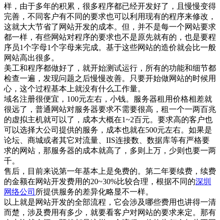
样，由于多年的积累，很多程序都已经开发好了，且慢慢变得
完善，不同客户有不同的要求也可以利用现有的程序来修改，
这就大大节省了网站开发的成本。但，并不是每一个网站要求
都一样，有些网站对程序的要求也不是原先就有的，也是要程
序员1个字母1个字母来完成。基于这些网站的造价就会比一般
网站高出很多。
美工和程序都做好了，就开始测试运行，所有的功能和细节都
检查一遍，发现问题之后慢慢改善。只要开始做网站的时候用
心，这个过程基本上就没有什么工作量。
域名注册很便宜，100元左右，小钱。服务器租用价格相差就
很远了，普通网站对服务器要求不需要很高，租一个一两百兆
的虚拟主机就可以了，成本大概在1~2百元。要求高的客户也
可以选择大公司提供的服务，成本也就在500元左右。如果是
论坛、商城或者其它对流量、IIS连接数、数据库等有严格要
求的网站，那服务器的成本就高了，多则上万，少则也要一两
千。
售后，目前来说第一年基本上是免费的。第二年要续费，续费
的金额在网站开发费用的20~30%比较合理，根据不同的
深圳
网络公司
所提供服务的差异化略显不一样。
以上就是网站开发的全部流程，它会涉及哪些费用也讲得一清
而楚，涉及费用有多少，就要看客户对网站的要求来定。那有