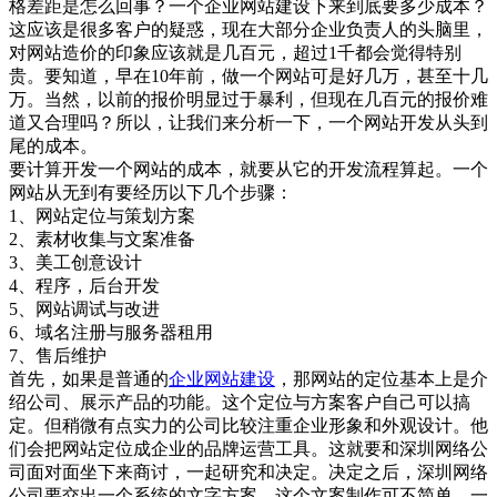
格差距是怎么回事？一个企业网站建设下来到底要多少成本？
这应该是很多客户的疑惑，现在大部分企业负责人的头脑里，
对网站造价的印象应该就是几百元，超过1千都会觉得特别
贵。要知道，早在10年前，做一个网站可是好几万，甚至十几
万。当然，以前的报价明显过于暴利，但现在几百元的报价难
道又合理吗？所以，让我们来分析一下，一个网站开发从头到
尾的成本。
要计算开发一个网站的成本，就要从它的开发流程算起。一个
网站从无到有要经历以下几个步骤：
1、网站定位与策划方案
2、素材收集与文案准备
3、美工创意设计
4、程序，后台开发
5、网站调试与改进
6、域名注册与服务器租用
7、售后维护
首先，如果是普通的
企业网站建设
，那网站的定位基本上是介
绍公司、展示产品的功能。这个定位与方案客户自己可以搞
定。但稍微有点实力的公司比较注重企业形象和外观设计。他
们会把网站定位成企业的品牌运营工具。这就要和深圳网络公
司面对面坐下来商讨，一起研究和决定。决定之后，深圳网络
公司要交出一个系统的文字方案。这个文案制作可不简单，一