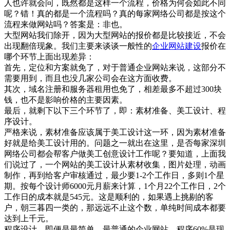
人也许就会问，既然都是这样一个流程，价格为何会如此不同
呢？错！真的都是一个流程吗？真的每家网络公司都是按这个
流程来做网站吗？答案是：非也。
大型网站我们除开，因为大型网站的报价都是比较接近，不会
出现翻倍现象。我们主要来谈谈一般性的
企业网站建设
报价在
哪个环节上面出现差异：
首先，定位和方案就免了，对于普通企业网站来说，这部分不
需要用到，而且也没几家公司会在这方面收费。
其次，域名注册和服务器租用也免了，相差最多不超过300块
钱，也不是影响价格的主要因素。
最后，就剩下以下三个环节了，即：素材准备、美工设计、程
序设计。
严格来说，素材准备应该属于美工设计这一环，因为素材准备
好就是给美工设计用的。问题之一就出在这里，是否每家深圳
网络公司都会帮客户做美工创意设计工作呢？要知道，上面我
们说过了，一个网站的美工设计从素材收集，图片处理，动画
制作，再到给客户审核通过，最少要1-2个工作日，多则1个星
期。按每个设计师6000元月薪来计算，1个月22个工作日，2个
工作日的成本就是545元。这是顺利的，如果遇上挑剔的客
户，朝三暮四一类的，那远远不止这个数，单纯时间成本都要
达到上千元。
程序设计，即便是最简单，最普通的企业网站，程序60%是现