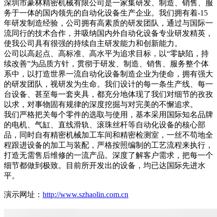
深圳市豪林精密机械有限公司是一家集研发、制造、销售、服
务于一体的国内领先的自动化设备生产企业。我们拥有着-15
年研发制造经验，公司拥有高素质的研发团队，通过与国际一
流同行的技术合作，并吸纳国内外自动化设备专业研发精英，
使我公司具有很强的持续自主研发能力和创新能力。
公司以高起点、高标准、高水平为追求目标，以“零缺陷，持
续改善”为品质方针，贯彻于研发、制造、销售、服务整个体
系中，以打造世界一流自动化设备制造企业为使命，拥有强大
的研发团队，视研发为生命。我们设计的每一条生产线、每一
台设备、甚至每一套夹具，都充分地体现了我们对细节的孜孜
以求，对事物固有规律的深度挖掘与对完美的不懈追求。
我们严格把关每个零件的选取与使用，基本采用国际知名品牌
的电机、气缸、直线滑轨、滚珠丝杆等自动化设备的核心部
品，同时自有精密机械加工车间和精密检测室，一丝不苟地全
程跟进设备的加工与装配，严格按照编制的工艺流程来执行，
打造无需售后维修的一流产品。深度了解客户需求，把每一个
细节都做到极致。目前所开发出的设备，均已达国际先进水
平。
演示网址：
http://www.szhaolin.com.cn