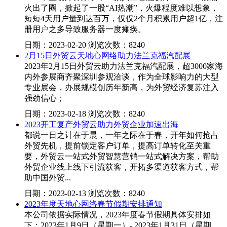
火出了圈，掀起了一股“AI热潮”，火爆程度难以想象，
短短4天用户量到达百万，仅仅2个月积累用户超1亿，注
册用户之多导致服务器一度瘫痪。
日期：2023-02-20 浏览次数：8240
2月15日外贸云天地心网络助力法兰克福汽配展
2023年2月15日外贸云助力法兰克福汽配展，超3000家海
内外参展商齐聚深圳参观洽谈，作为全球影响力的大型
专业展会，办展规模创历年新高，为外贸经济复苏注入
强劲信心；
日期：2023-02-18 浏览次数：8240
2023开工复产外贸云助力外贸企业加速出海
都说一日之计在于晨，一年之际在于春，开年如何抢占
外贸先机，提前锁定客户订单，提高订单转化至关重
要，外贸云一站式外贸智慧营销一站式解决方案，帮助
外贸企业线上线下引流获客，开拓多渠道获客方式，帮
助中国外贸...
日期：2023-02-13 浏览次数：8240
2023年度天地心网络春节假期安排通知
本公司依据实际情况，2023年度春节假期具体安排如
下：2023年1月9日（星期一）- 2023年1月31日（星期