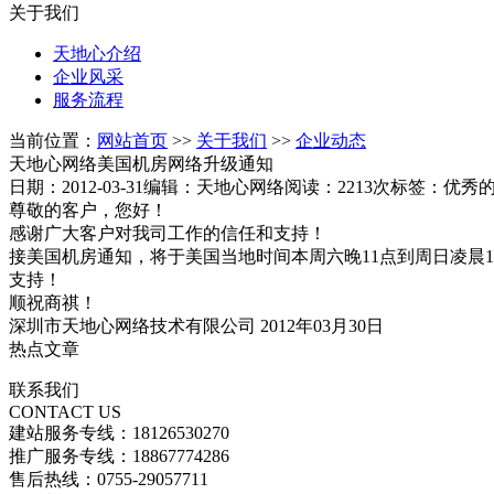
关于我们
天地心介绍
企业风采
服务流程
当前位置：
网站首页
>>
关于我们
>>
企业动态
天地心网络美国机房网络升级通知
日期：2012-03-31
编辑：天地心网络
阅读：2213次
标签：优秀
尊敬的客户，您好！
感谢广大客户对我司工作的信任和支持！
接美国机房通知，将于美国当地时间本周六晚11点到周日凌晨1
支持！
顺祝商祺！
深圳市天地心网络技术有限公司 2012年03月30日
热点文章
联系我们
CONTACT US
建站服务专线：18126530270
推广服务专线：18867774286
售后热线：0755-29057711